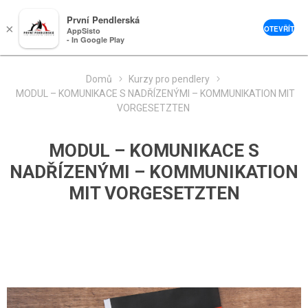
0
První Pendlerská
×
OTEVŘÍT
AppSisto
- In Google Play
Domů
Kurzy pro pendlery
MODUL – KOMUNIKACE S NADŘÍZENÝMI – KOMMUNIKATION MIT
VORGESETZTEN
MODUL – KOMUNIKACE S
NADŘÍZENÝMI – KOMMUNIKATION
MIT VORGESETZTEN