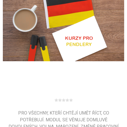
PRO VŠECHNY, KTEŘÍ CHTĚJÍ UMĚT ŘÍCT, CO
POTŘEBUJÍ. MODUL SE VĚNUJE DOMLUVĚ
DOVOLENÝCH, VOLNA, MAROZENÍ, ZMĚNĚ PRACOVNÍ